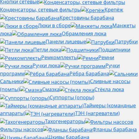
Кнопки сетевые
Конденсаторы, сетевые фильтры
Крепёж
Крестовины барабана
Люки в сборе
Манжеты
люка
Обрамления люка
Панели лицевые
Патрубки
Петли люка
Подшипники
Ремкомплекты
Ремни
Ручки люка
Ручки
программ
Рёбра барабана
Сальники
Сливные насосы
(помпы)
Смазка
Стёкла люка
Суппорты (опоры)
Таймеры (командные
аппараты)
ТЭН (нагреватели)
Тахогенераторы
Фильтры насосов
Фланцы барабана
Шкивы барабана