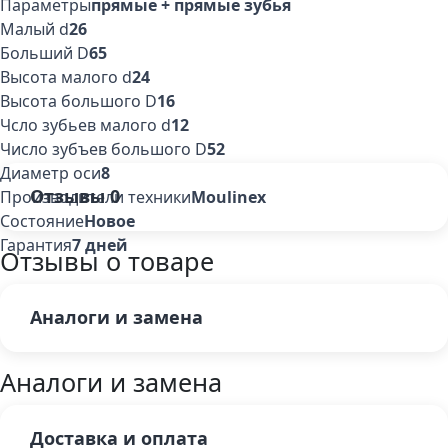
Параметры
прямые + прямые зубья
Малый d
26
Больший D
65
Высота малого d
24
Высота большого D
16
Чсло зубьев малого d
12
Число зубъев большого D
52
Диаметр оси
8
Отзывы
0
Производители техники
Moulinex
Состояние
Новое
Гарантия
7 дней
Отзывы о товаре
Аналоги и замена
Аналоги и замена
Доставка и оплата