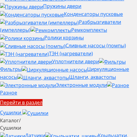
Пружины двери
Конденсаторы пусковые
Разбрызгиватели
(импеллеры)
Ремкомплекты
Ролики корзины
Сливные насосы (помпы)
ТЭН (нагреватели)
Уплотнители двери
Фильтры
Циркуляционные
насосы
Шланги, аквастопы
Электронные модули
Разное
Перейти в раздел
Сушилки
Каталог
/
Сушилки
Датчики
Крыльчатки,