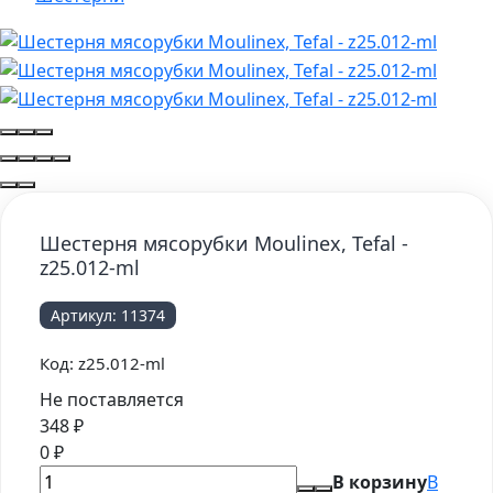
Шестерня мясорубки Moulinex, Tefal -
z25.012-ml
Артикул:
11374
Код:
z25.012-ml
Не поставляется
348
₽
0
₽
В корзину
В