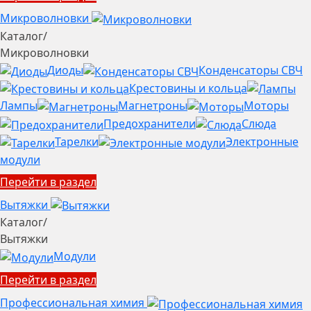
Микроволновки
Каталог
/
Микроволновки
Диоды
Конденсаторы СВЧ
Крестовины и кольца
Лампы
Магнетроны
Моторы
Предохранители
Слюда
Тарелки
Электронные
модули
Перейти в раздел
Вытяжки
Каталог
/
Вытяжки
Модули
Перейти в раздел
Профессиональная химия