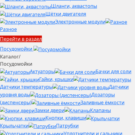
Шланги, аквастопы
Щётки двигателя
Электронные модули
Разное
Перейти в раздел
Посудомойки
Каталог
/
Посудомойки
Актуаторы
Бачки для соли
Гайки, крышки
Датчики температуры
Датчики
уровня воды
Дозаторы
(диспенсеры)
Заливные ёмкости
Замки двери
Клапаны
Кнопки, клавиши
Крыльчатки
Патрубки
Уплотнители и сальники