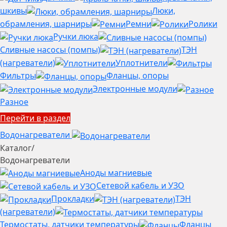
шкивы
Люки,
обрамления, шарниры
Ремни
Ролики
Ручки люка
Сливные насосы (помпы)
ТЭН
(нагреватели)
Уплотнители
Фильтры
Фланцы, опоры
Электронные модули
Разное
Перейти в раздел
Водонагреватели
Каталог
/
Водонагреватели
Аноды магниевые
Сетевой кабель и УЗО
Прокладки
ТЭН
(нагреватели)
Термостаты, датчики температуры
Фланцы