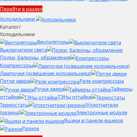
Перейти в раздел
Холодильники
Каталог
/
Холодильники
Вентиляторы
Выключатели света
Полки, балконы, обрамления
Компрессоры
Лампочки (освещение холодильника)
Петли двери
Реле компрессора
Ручки двери
Таймеры
оттайки
ТЭНы оттайки
Термостаты
Уплотнители
(резина)
Электронные модули
Ящики и панели ящиков
Разное