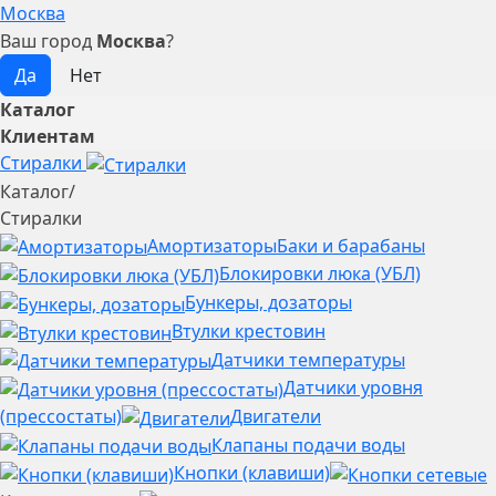
Москва
Ваш город
Москва
?
Каталог
Клиентам
Стиралки
Каталог
/
Стиралки
Амортизаторы
Баки и барабаны
Блокировки люка (УБЛ)
Бункеры, дозаторы
Втулки крестовин
Датчики температуры
Датчики уровня
(прессостаты)
Двигатели
Клапаны подачи воды
Кнопки (клавиши)