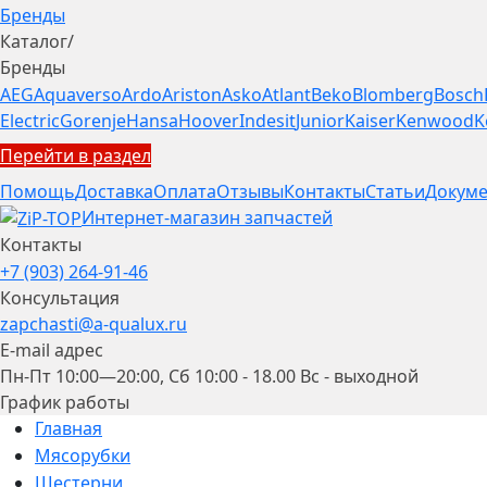
Бренды
Каталог
/
Бренды
AEG
Aquaverso
Ardo
Ariston
Asko
Atlant
Beko
Blomberg
Bosch
Electric
Gorenje
Hansa
Hoover
Indesit
Junior
Kaiser
Kenwood
K
Перейти в раздел
Помощь
Доставка
Оплата
Отзывы
Контакты
Статьи
Докуме
Интернет-магазин запчастей
Контакты
+7 (903) 264-91-46
Консультация
zapchasti@a-qualux.ru
E-mail адрес
Пн-Пт 10:00—20:00, Сб 10:00 - 18.00 Вс - выходной
График работы
Главная
Мясорубки
Шестерни