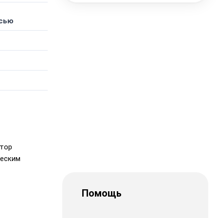
осью
отор
ческим
Помощь