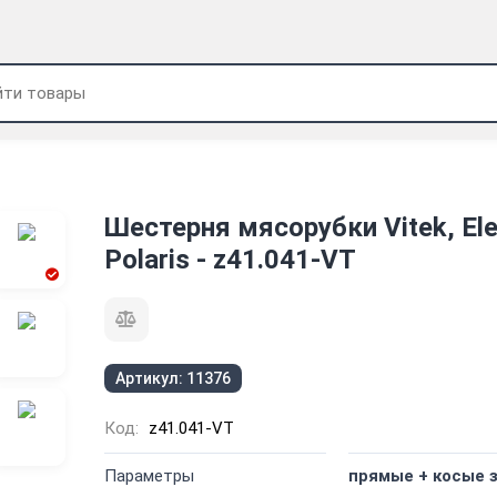
Шестерня мясорубки Vitek, Ele
Polaris - z41.041-VT
Артикул:
11376
Код:
z41.041-VT
Параметры
прямые + косые 