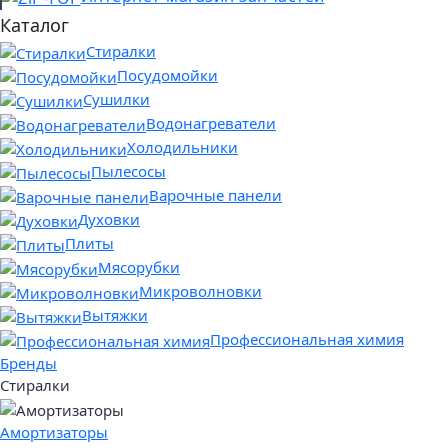
Каталог
Стиралки
Посудомойки
Сушилки
Водонагреватели
Холодильники
Пылесосы
Варочные панели
Духовки
Плиты
Мясорубки
Микроволновки
Вытяжки
Профессиональная химия
Бренды
Стиралки
Амортизаторы