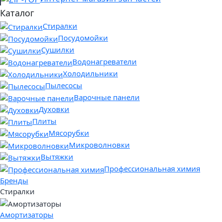
Каталог
Стиралки
Посудомойки
Сушилки
Водонагреватели
Холодильники
Пылесосы
Варочные панели
Духовки
Плиты
Мясорубки
Микроволновки
Вытяжки
Профессиональная химия
Бренды
Стиралки
Амортизаторы