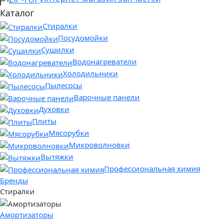
Каталог
Стиралки
Посудомойки
Сушилки
Водонагреватели
Холодильники
Пылесосы
Варочные панели
Духовки
Плиты
Мясорубки
Микроволновки
Вытяжки
Профессиональная химия
Бренды
Стиралки
Амортизаторы