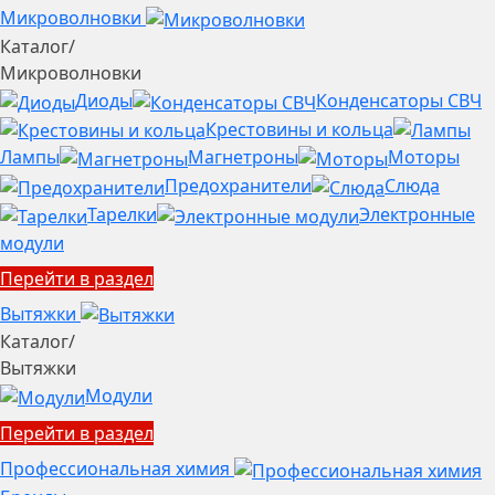
Микроволновки
Каталог
/
Микроволновки
Диоды
Конденсаторы СВЧ
Крестовины и кольца
Лампы
Магнетроны
Моторы
Предохранители
Слюда
Тарелки
Электронные
модули
Перейти в раздел
Вытяжки
Каталог
/
Вытяжки
Модули
Перейти в раздел
Профессиональная химия