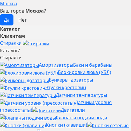
Москва
Ваш город
Москва
?
Каталог
Клиентам
Стиралки
Каталог
/
Стиралки
Амортизаторы
Баки и барабаны
Блокировки люка (УБЛ)
Бункеры, дозаторы
Втулки крестовин
Датчики температуры
Датчики уровня
(прессостаты)
Двигатели
Клапаны подачи воды
Кнопки (клавиши)