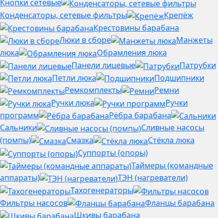
Кнопки сетевые
Конденсаторы, сетевые фильтры
Крепёж
Крестовины барабана
Люки в сборе
Манжеты
люка
Обрамления люка
Панели лицевые
Патрубки
Петли люка
Подшипники
Ремкомплекты
Ремни
Ручки люка
Ручки
программ
Рёбра барабана
Сальники
Сливные насосы
(помпы)
Смазка
Стёкла люка
Суппорты (опоры)
Таймеры (командные
аппараты)
ТЭН (нагреватели)
Тахогенераторы
Фильтры насосов
Фланцы барабана
Шкивы барабана