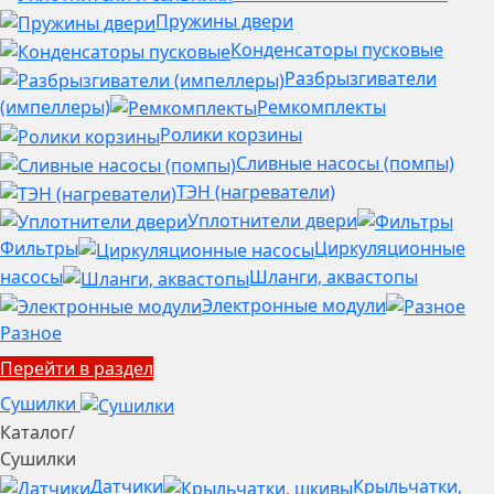
Пружины двери
Конденсаторы пусковые
Разбрызгиватели
(импеллеры)
Ремкомплекты
Ролики корзины
Сливные насосы (помпы)
ТЭН (нагреватели)
Уплотнители двери
Фильтры
Циркуляционные
насосы
Шланги, аквастопы
Электронные модули
Разное
Перейти в раздел
Сушилки
Каталог
/
Сушилки
Датчики
Крыльчатки,