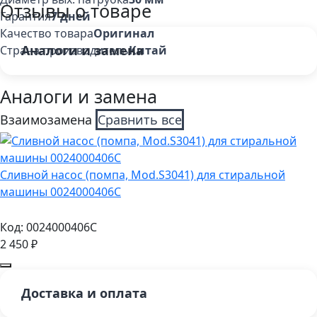
Отзывы о товаре
Гарантия
7 дней
Качество товара
Оригинал
Аналоги и замена
Страна производитель
Китай
Аналоги и замена
Взаимозамена
Сравнить все
Сливной насос (помпа, Mod.S3041) для стиральной
машины 0024000406C
Код:
0024000406C
2 450
₽
Доставка и оплата