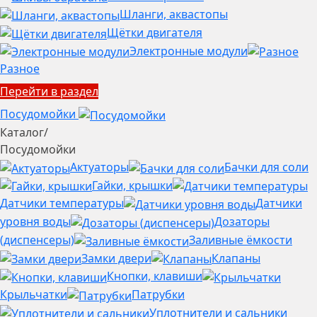
Шланги, аквастопы
Щётки двигателя
Электронные модули
Разное
Перейти в раздел
Посудомойки
Каталог
/
Посудомойки
Актуаторы
Бачки для соли
Гайки, крышки
Датчики температуры
Датчики
уровня воды
Дозаторы
(диспенсеры)
Заливные ёмкости
Замки двери
Клапаны
Кнопки, клавиши
Крыльчатки
Патрубки
Уплотнители и сальники