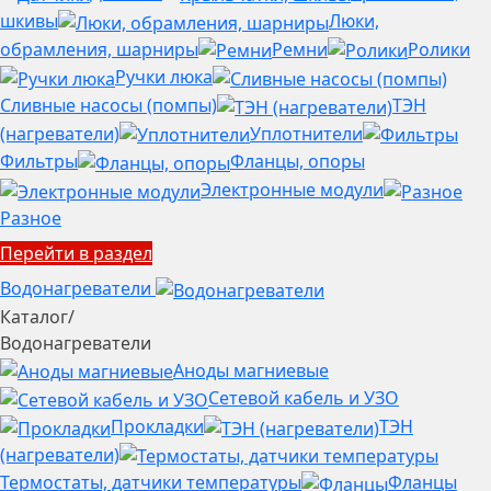
шкивы
Люки,
обрамления, шарниры
Ремни
Ролики
Ручки люка
Сливные насосы (помпы)
ТЭН
(нагреватели)
Уплотнители
Фильтры
Фланцы, опоры
Электронные модули
Разное
Перейти в раздел
Водонагреватели
Каталог
/
Водонагреватели
Аноды магниевые
Сетевой кабель и УЗО
Прокладки
ТЭН
(нагреватели)
Термостаты, датчики температуры
Фланцы