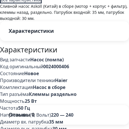
Сливной насос Askoll (Китай) в сборе (мотор + корпус + фильтр),
клеммы назад, раздельно. Патрубок входной: 35 мм, патрубок
выходной: 30 мм.
Характеристики
Характеристики
Вид запчасти
Насос (помпа)
Код оригинальный
0024000406
Состояние
Новое
Производители техники
Haier
Комплектация
Насос в сборе
Тип разъёма
Клеммы раздельно
Мощность
25 Вт
Частота
50 Гц
Отзывы
0
Напряжение (V, Вольт)
220 — 240
Диаметр вх. патрубка
35 мм
Диаметр вых. патрубка
30 мм