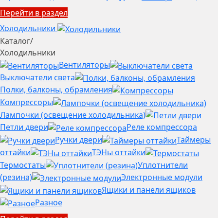
Перейти в раздел
Холодильники
Каталог
/
Холодильники
Вентиляторы
Выключатели света
Полки, балконы, обрамления
Компрессоры
Лампочки (освещение холодильника)
Петли двери
Реле компрессора
Ручки двери
Таймеры
оттайки
ТЭНы оттайки
Термостаты
Уплотнители
(резина)
Электронные модули
Ящики и панели ящиков
Разное