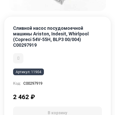
Сливной насос посудомоечной
машины Ariston, Indesit, Whirlpool
(Copreci 54V-55H, BLP3 00/004)
C00297919
Артикул:
11904
Код:
C00297919
2 462
₽
В корзину