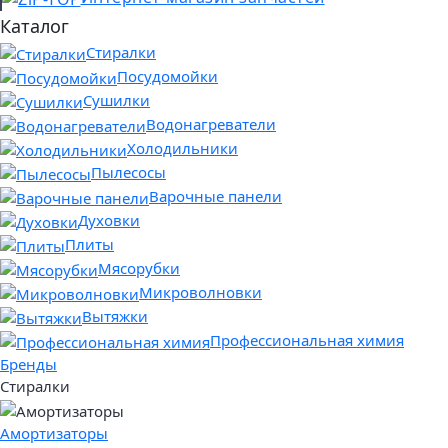
Каталог
Стиралки
Посудомойки
Сушилки
Водонагреватели
Холодильники
Пылесосы
Варочные панели
Духовки
Плиты
Мясорубки
Микроволновки
Вытяжки
Профессиональная химия
Бренды
Стиралки
Амортизаторы