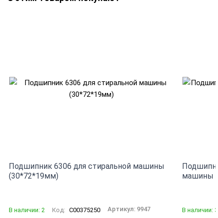
Подшипник 6306 для стиральной машины
Подшипни
(30*72*19мм)
машины (
Артикул:
9947
В наличии: 2
Код:
C00375250
В наличии: 