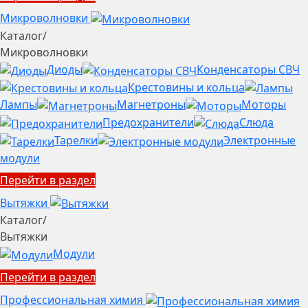
Микроволновки
Каталог
/
Микроволновки
Диоды
Конденсаторы СВЧ
Крестовины и кольца
Лампы
Магнетроны
Моторы
Предохранители
Слюда
Тарелки
Электронные
модули
Перейти в раздел
Вытяжки
Каталог
/
Вытяжки
Модули
Перейти в раздел
Профессиональная химия