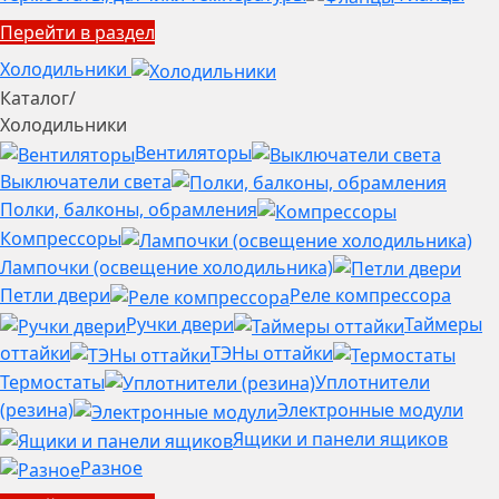
Перейти в раздел
Холодильники
Каталог
/
Холодильники
Вентиляторы
Выключатели света
Полки, балконы, обрамления
Компрессоры
Лампочки (освещение холодильника)
Петли двери
Реле компрессора
Ручки двери
Таймеры
оттайки
ТЭНы оттайки
Термостаты
Уплотнители
(резина)
Электронные модули
Ящики и панели ящиков
Разное