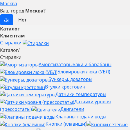
Москва
Ваш город
Москва
?
Каталог
Клиентам
Стиралки
Каталог
/
Стиралки
Амортизаторы
Баки и барабаны
Блокировки люка (УБЛ)
Бункеры, дозаторы
Втулки крестовин
Датчики температуры
Датчики уровня
(прессостаты)
Двигатели
Клапаны подачи воды
Кнопки (клавиши)