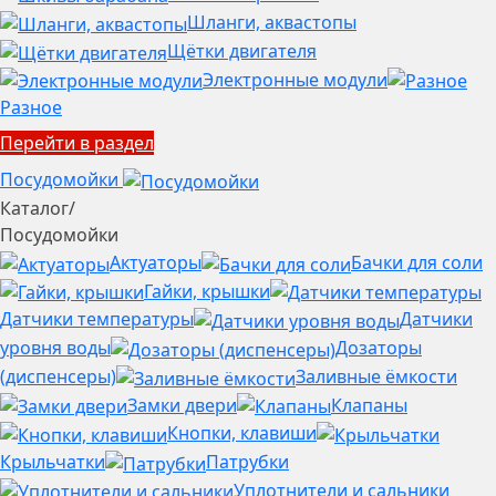
Шланги, аквастопы
Щётки двигателя
Электронные модули
Разное
Перейти в раздел
Посудомойки
Каталог
/
Посудомойки
Актуаторы
Бачки для соли
Гайки, крышки
Датчики температуры
Датчики
уровня воды
Дозаторы
(диспенсеры)
Заливные ёмкости
Замки двери
Клапаны
Кнопки, клавиши
Крыльчатки
Патрубки
Уплотнители и сальники