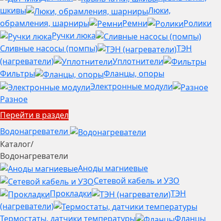
шкивы
Люки,
обрамления, шарниры
Ремни
Ролики
Ручки люка
Сливные насосы (помпы)
ТЭН
(нагреватели)
Уплотнители
Фильтры
Фланцы, опоры
Электронные модули
Разное
Перейти в раздел
Водонагреватели
Каталог
/
Водонагреватели
Аноды магниевые
Сетевой кабель и УЗО
Прокладки
ТЭН
(нагреватели)
Термостаты, датчики температуры
Фланцы