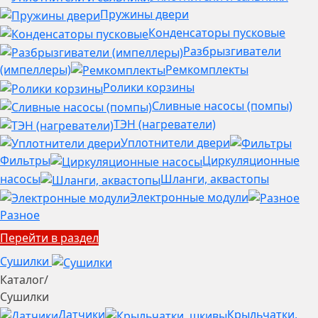
Пружины двери
Конденсаторы пусковые
Разбрызгиватели
(импеллеры)
Ремкомплекты
Ролики корзины
Сливные насосы (помпы)
ТЭН (нагреватели)
Уплотнители двери
Фильтры
Циркуляционные
насосы
Шланги, аквастопы
Электронные модули
Разное
Перейти в раздел
Сушилки
Каталог
/
Сушилки
Датчики
Крыльчатки,