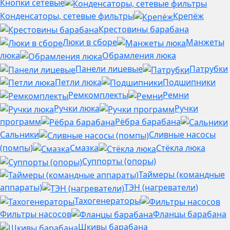
Кнопки сетевые
Конденсаторы, сетевые фильтры
Крепёж
Крестовины барабана
Люки в сборе
Манжеты
люка
Обрамления люка
Панели лицевые
Патрубки
Петли люка
Подшипники
Ремкомплекты
Ремни
Ручки люка
Ручки
программ
Рёбра барабана
Сальники
Сливные насосы
(помпы)
Смазка
Стёкла люка
Суппорты (опоры)
Таймеры (командные
аппараты)
ТЭН (нагреватели)
Тахогенераторы
Фильтры насосов
Фланцы барабана
Шкивы барабана