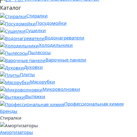
Каталог
Стиралки
Посудомойки
Сушилки
Водонагреватели
Холодильники
Пылесосы
Варочные панели
Духовки
Плиты
Мясорубки
Микроволновки
Вытяжки
Профессиональная химия
Бренды
Стиралки
Амортизаторы