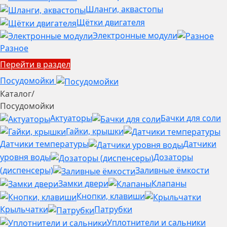
Шланги, аквастопы
Щётки двигателя
Электронные модули
Разное
Перейти в раздел
Посудомойки
Каталог
/
Посудомойки
Актуаторы
Бачки для соли
Гайки, крышки
Датчики температуры
Датчики
уровня воды
Дозаторы
(диспенсеры)
Заливные ёмкости
Замки двери
Клапаны
Кнопки, клавиши
Крыльчатки
Патрубки
Уплотнители и сальники