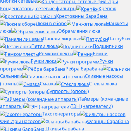
Кнопки сетевые
Конденсаторы, сетевые фильтры
Крепёж
Крестовины барабана
Люки в сборе
Манжеты
люка
Обрамления люка
Панели лицевые
Патрубки
Петли люка
Подшипники
Ремкомплекты
Ремни
Ручки люка
Ручки
программ
Рёбра барабана
Сальники
Сливные насосы
(помпы)
Смазка
Стёкла люка
Суппорты (опоры)
Таймеры (командные
аппараты)
ТЭН (нагреватели)
Тахогенераторы
Фильтры насосов
Фланцы барабана
Шкивы барабана