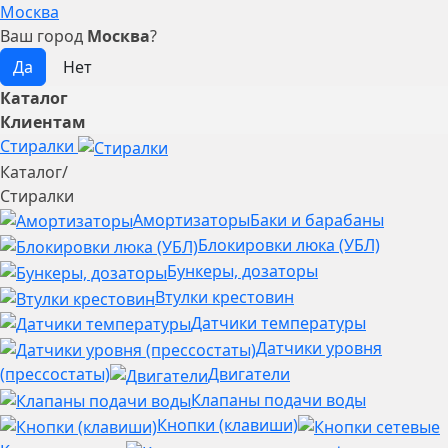
Москва
Ваш город
Москва
?
Каталог
Клиентам
Стиралки
Каталог
/
Стиралки
Амортизаторы
Баки и барабаны
Блокировки люка (УБЛ)
Бункеры, дозаторы
Втулки крестовин
Датчики температуры
Датчики уровня
(прессостаты)
Двигатели
Клапаны подачи воды
Кнопки (клавиши)