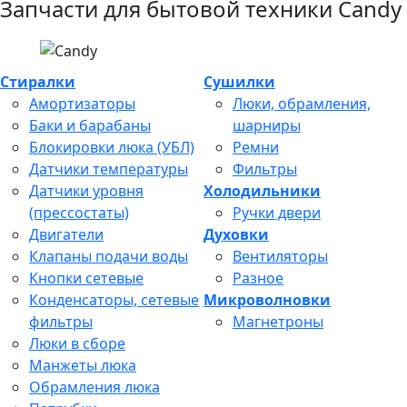
Запчасти для бытовой техники Candy
Стиралки
Сушилки
Амортизаторы
Люки, обрамления,
Баки и барабаны
шарниры
Блокировки люка (УБЛ)
Ремни
Датчики температуры
Фильтры
Датчики уровня
Холодильники
(прессостаты)
Ручки двери
Двигатели
Духовки
Клапаны подачи воды
Вентиляторы
Кнопки сетевые
Разное
Конденсаторы, сетевые
Микроволновки
фильтры
Магнетроны
Люки в сборе
Манжеты люка
Обрамления люка