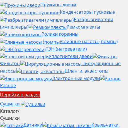
Пружины двери
Конденсаторы пусковые
Разбрызгиватели
(импеллеры)
Ремкомплекты
Ролики корзины
Сливные насосы (помпы)
ТЭН (нагреватели)
Уплотнители двери
Фильтры
Циркуляционные
насосы
Шланги, аквастопы
Электронные модули
Разное
Перейти в раздел
Сушилки
Каталог
/
Сушилки
Датчики
Крыльчатки,