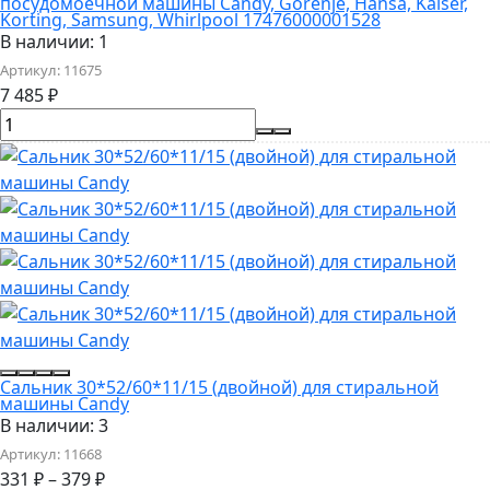
посудомоечной машины Candy, Gorenje, Hansa, Kaiser,
Korting, Samsung, Whirlpool 17476000001528
В наличии: 1
Артикул:
11675
7 485
₽
Сальник 30*52/60*11/15 (двойной) для стиральной
машины Candy
В наличии: 3
Артикул:
11668
331
₽
–
379
₽