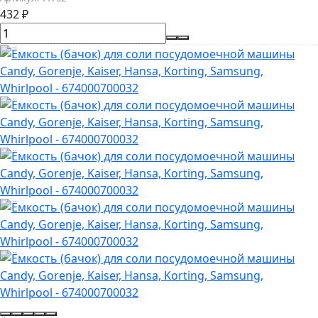
432
₽