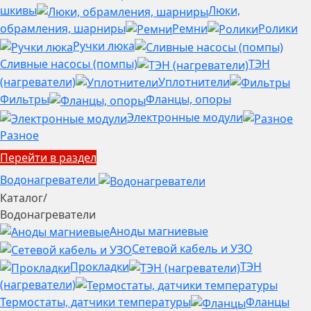
шкивы
Люки,
обрамления, шарниры
Ремни
Ролики
Ручки люка
Сливные насосы (помпы)
ТЭН
(нагреватели)
Уплотнители
Фильтры
Фланцы, опоры
Электронные модули
Разное
Перейти в раздел
Водонагреватели
Каталог
/
Водонагреватели
Аноды магниевые
Сетевой кабель и УЗО
Прокладки
ТЭН
(нагреватели)
Термостаты, датчики температуры
Фланцы