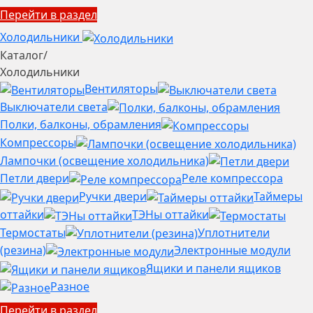
Перейти в раздел
Холодильники
Каталог
/
Холодильники
Вентиляторы
Выключатели света
Полки, балконы, обрамления
Компрессоры
Лампочки (освещение холодильника)
Петли двери
Реле компрессора
Ручки двери
Таймеры
оттайки
ТЭНы оттайки
Термостаты
Уплотнители
(резина)
Электронные модули
Ящики и панели ящиков
Разное
Перейти в раздел