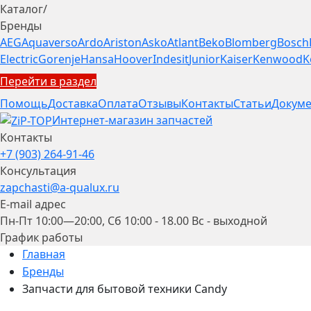
Каталог
/
Бренды
AEG
Aquaverso
Ardo
Ariston
Asko
Atlant
Beko
Blomberg
Bosch
Electric
Gorenje
Hansa
Hoover
Indesit
Junior
Kaiser
Kenwood
K
Перейти в раздел
Помощь
Доставка
Оплата
Отзывы
Контакты
Статьи
Докуме
Интернет-магазин запчастей
Контакты
+7 (903) 264-91-46
Консультация
zapchasti@a-qualux.ru
E-mail адрес
Пн-Пт 10:00—20:00, Сб 10:00 - 18.00 Вс - выходной
График работы
Главная
Бренды
Запчасти для бытовой техники Candy