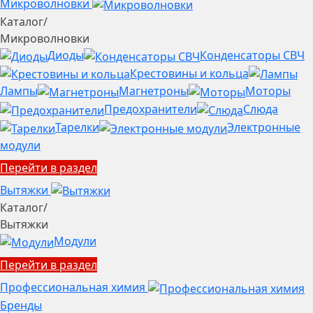
Микроволновки
Каталог
/
Микроволновки
Диоды
Конденсаторы СВЧ
Крестовины и кольца
Лампы
Магнетроны
Моторы
Предохранители
Слюда
Тарелки
Электронные
модули
Перейти в раздел
Вытяжки
Каталог
/
Вытяжки
Модули
Перейти в раздел
Профессиональная химия
Бренды