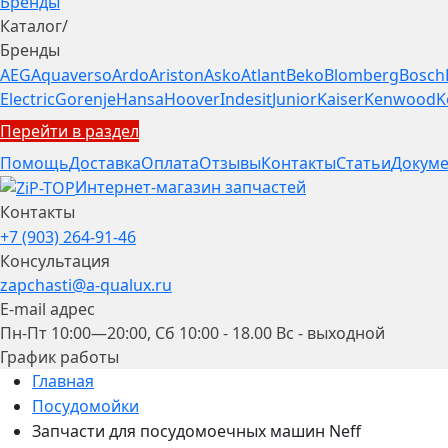
Бренды
Каталог
/
Бренды
AEG
Aquaverso
Ardo
Ariston
Asko
Atlant
Beko
Blomberg
Bosch
Electric
Gorenje
Hansa
Hoover
Indesit
Junior
Kaiser
Kenwood
K
Перейти в раздел
Помощь
Доставка
Оплата
Отзывы
Контакты
Статьи
Докуме
Интернет-магазин запчастей
Контакты
+7 (903) 264-91-46
Консультация
zapchasti@a-qualux.ru
E-mail адрес
Пн-Пт 10:00—20:00, Сб 10:00 - 18.00 Вс - выходной
График работы
Главная
Посудомойки
Запчасти для посудомоечных машин Neff