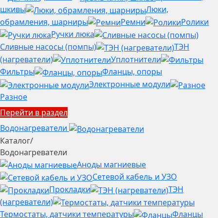
шкивы
Люки,
обрамления, шарниры
Ремни
Ролики
Ручки люка
Сливные насосы (помпы)
ТЭН
(нагреватели)
Уплотнители
Фильтры
Фланцы, опоры
Электронные модули
Разное
Перейти в раздел
Водонагреватели
Каталог
/
Водонагреватели
Аноды магниевые
Сетевой кабель и УЗО
Прокладки
ТЭН
(нагреватели)
Термостаты, датчики температуры
Фланцы