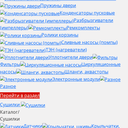
Пружины двери
Конденсаторы пусковые
Разбрызгиватели
(импеллеры)
Ремкомплекты
Ролики корзины
Сливные насосы (помпы)
ТЭН (нагреватели)
Уплотнители двери
Фильтры
Циркуляционные
насосы
Шланги, аквастопы
Электронные модули
Разное
Перейти в раздел
Сушилки
Каталог
/
Сушилки
Датчики
Крыльчатки,