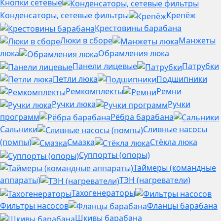
Кнопки сетевые
Конденсаторы, сетевые фильтры
Крепёж
Крестовины барабана
Люки в сборе
Манжеты
люка
Обрамления люка
Панели лицевые
Патрубки
Петли люка
Подшипники
Ремкомплекты
Ремни
Ручки люка
Ручки
программ
Рёбра барабана
Сальники
Сливные насосы
(помпы)
Смазка
Стёкла люка
Суппорты (опоры)
Таймеры (командные
аппараты)
ТЭН (нагреватели)
Тахогенераторы
Фильтры насосов
Фланцы барабана
Шкивы барабана