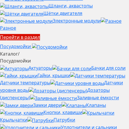
Шланги, аквастопы
Щётки двигателя
Электронные модули
Разное
Перейти в раздел
Посудомойки
Каталог
/
Посудомойки
Актуаторы
Бачки для соли
Гайки, крышки
Датчики температуры
Датчики
уровня воды
Дозаторы
(диспенсеры)
Заливные ёмкости
Замки двери
Клапаны
Кнопки, клавиши
Крыльчатки
Патрубки
Уплотнители и сальники