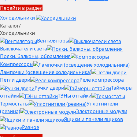
Перейти в раздел
Холодильники
Каталог
/
Холодильники
Вентиляторы
Выключатели света
Полки, балконы, обрамления
Компрессоры
Лампочки (освещение холодильника)
Петли двери
Реле компрессора
Ручки двери
Таймеры
оттайки
ТЭНы оттайки
Термостаты
Уплотнители
(резина)
Электронные модули
Ящики и панели ящиков
Разное