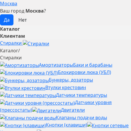
Москва
Ваш город
Москва
?
Каталог
Клиентам
Стиралки
Каталог
/
Стиралки
Амортизаторы
Баки и барабаны
Блокировки люка (УБЛ)
Бункеры, дозаторы
Втулки крестовин
Датчики температуры
Датчики уровня
(прессостаты)
Двигатели
Клапаны подачи воды
Кнопки (клавиши)