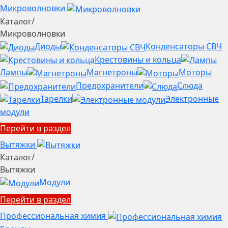
Микроволновки
Каталог
/
Микроволновки
Диоды
Конденсаторы СВЧ
Крестовины и кольца
Лампы
Магнетроны
Моторы
Предохранители
Слюда
Тарелки
Электронные
модули
Перейти в раздел
Вытяжки
Каталог
/
Вытяжки
Модули
Перейти в раздел
Профессиональная химия