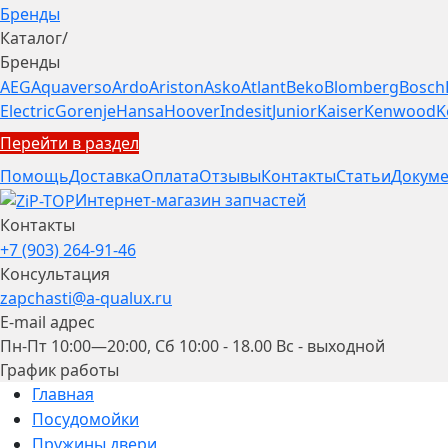
Бренды
Каталог
/
Бренды
AEG
Aquaverso
Ardo
Ariston
Asko
Atlant
Beko
Blomberg
Bosch
Electric
Gorenje
Hansa
Hoover
Indesit
Junior
Kaiser
Kenwood
K
Перейти в раздел
Помощь
Доставка
Оплата
Отзывы
Контакты
Статьи
Докуме
Интернет-магазин запчастей
Контакты
+7 (903) 264-91-46
Консультация
zapchasti@a-qualux.ru
E-mail адрес
Пн-Пт 10:00—20:00, Сб 10:00 - 18.00 Вс - выходной
График работы
Главная
Посудомойки
Пружины двери