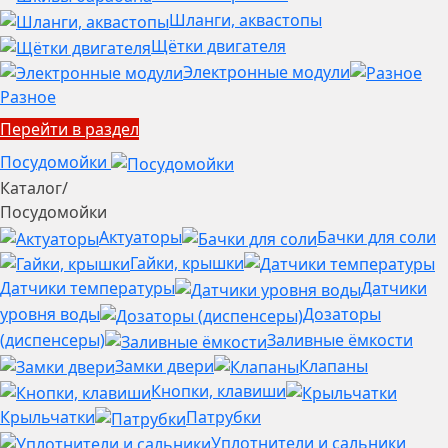
Шланги, аквастопы
Щётки двигателя
Электронные модули
Разное
Перейти в раздел
Посудомойки
Каталог
/
Посудомойки
Актуаторы
Бачки для соли
Гайки, крышки
Датчики температуры
Датчики
уровня воды
Дозаторы
(диспенсеры)
Заливные ёмкости
Замки двери
Клапаны
Кнопки, клавиши
Крыльчатки
Патрубки
Уплотнители и сальники