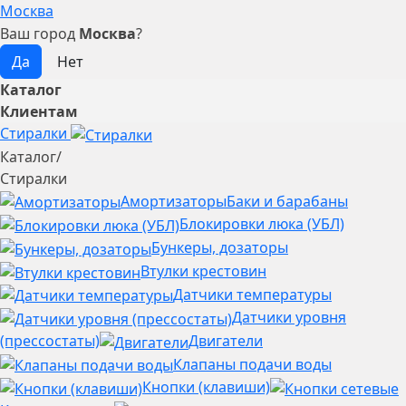
Москва
Ваш город
Москва
?
Каталог
Клиентам
Стиралки
Каталог
/
Стиралки
Амортизаторы
Баки и барабаны
Блокировки люка (УБЛ)
Бункеры, дозаторы
Втулки крестовин
Датчики температуры
Датчики уровня
(прессостаты)
Двигатели
Клапаны подачи воды
Кнопки (клавиши)