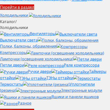
Перейти в раздел
Холодильники
Каталог
/
Холодильники
Вентиляторы
Выключатели света
Полки, балконы, обрамления
Компрессоры
Лампочки (освещение холодильника)
Петли двери
Реле компрессора
Ручки двери
Таймеры
оттайки
ТЭНы оттайки
Термостаты
Уплотнители
(резина)
Электронные модули
Ящики и панели ящиков
Разное