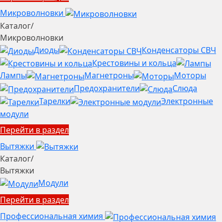
Микроволновки
Каталог
/
Микроволновки
Диоды
Конденсаторы СВЧ
Крестовины и кольца
Лампы
Магнетроны
Моторы
Предохранители
Слюда
Тарелки
Электронные
модули
Перейти в раздел
Вытяжки
Каталог
/
Вытяжки
Модули
Перейти в раздел
Профессиональная химия