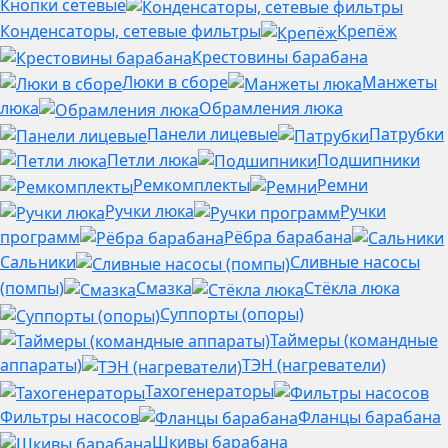
Кнопки сетевые
Конденсаторы, сетевые фильтры
Крепёж
Крестовины барабана
Люки в сборе
Манжеты
люка
Обрамления люка
Панели лицевые
Патрубки
Петли люка
Подшипники
Ремкомплекты
Ремни
Ручки люка
Ручки
программ
Рёбра барабана
Сальники
Сливные насосы
(помпы)
Смазка
Стёкла люка
Суппорты (опоры)
Таймеры (командные
аппараты)
ТЭН (нагреватели)
Тахогенераторы
Фильтры насосов
Фланцы барабана
Шкивы барабана