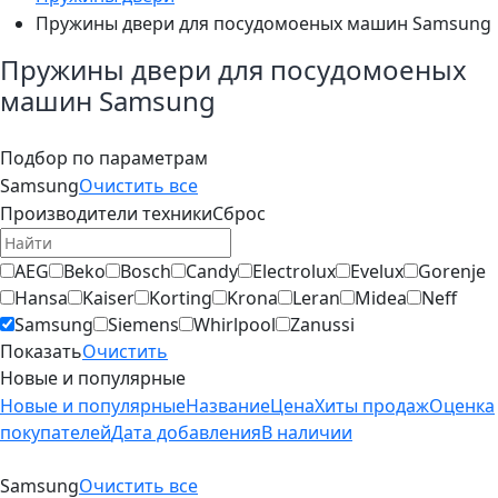
Пружины двери для посудомоеных машин Samsung
Пружины двери для посудомоеных
машин Samsung
Подбор по параметрам
Samsung
Очистить все
Производители техники
Сброс
AEG
Beko
Bosch
Candy
Electrolux
Evelux
Gorenje
Hansa
Kaiser
Korting
Krona
Leran
Midea
Neff
Samsung
Siemens
Whirlpool
Zanussi
Показать
Очистить
Новые и популярные
Новые и популярные
Название
Цена
Хиты продаж
Оценка
покупателей
Дата добавления
В наличии
Samsung
Очистить все