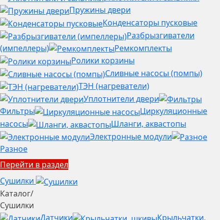
Пружины двери
Конденсаторы пусковые
Разбрызгиватели
(импеллеры)
Ремкомплекты
Ролики корзины
Сливные насосы (помпы)
ТЭН (нагреватели)
Уплотнители двери
Фильтры
Циркуляционные
насосы
Шланги, аквастопы
Электронные модули
Разное
Перейти в раздел
Сушилки
Каталог
/
Сушилки
Датчики
Крыльчатки,