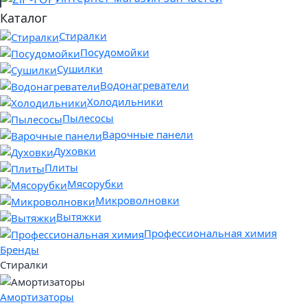
Каталог
Стиралки
Посудомойки
Сушилки
Водонагреватели
Холодильники
Пылесосы
Варочные панели
Духовки
Плиты
Мясорубки
Микроволновки
Вытяжки
Профессиональная химия
Бренды
Стиралки
Амортизаторы