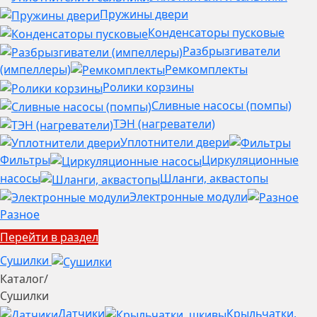
Пружины двери
Конденсаторы пусковые
Разбрызгиватели
(импеллеры)
Ремкомплекты
Ролики корзины
Сливные насосы (помпы)
ТЭН (нагреватели)
Уплотнители двери
Фильтры
Циркуляционные
насосы
Шланги, аквастопы
Электронные модули
Разное
Перейти в раздел
Сушилки
Каталог
/
Сушилки
Датчики
Крыльчатки,