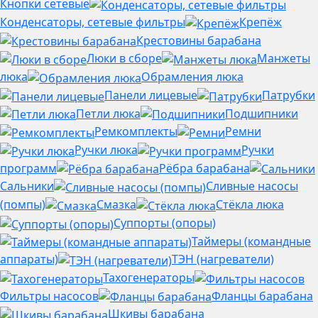
Кнопки сетевые
Конденсаторы, сетевые фильтры
Крепёж
Крестовины барабана
Люки в сборе
Манжеты
люка
Обрамления люка
Панели лицевые
Патрубки
Петли люка
Подшипники
Ремкомплекты
Ремни
Ручки люка
Ручки
программ
Рёбра барабана
Сальники
Сливные насосы
(помпы)
Смазка
Стёкла люка
Суппорты (опоры)
Таймеры (командные
аппараты)
ТЭН (нагреватели)
Тахогенераторы
Фильтры насосов
Фланцы барабана
Шкивы барабана