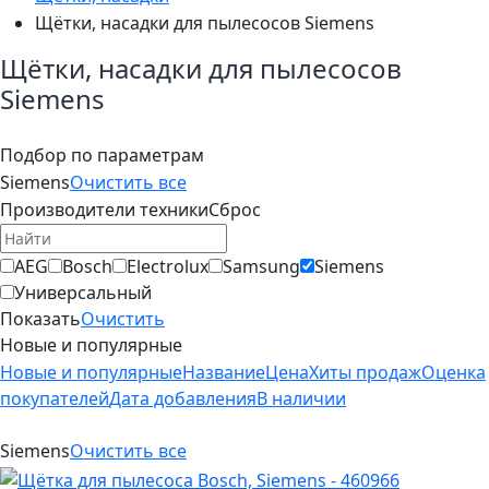
Щётки, насадки для пылесосов Siemens
Щётки, насадки для пылесосов
Siemens
Подбор по параметрам
Siemens
Очистить все
Производители техники
Сброс
AEG
Bosch
Electrolux
Samsung
Siemens
Универсальный
Показать
Очистить
Новые и популярные
Новые и популярные
Название
Цена
Хиты продаж
Оценка
покупателей
Дата добавления
В наличии
Siemens
Очистить все