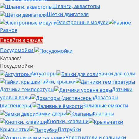
Шланги, аквастопы
Щётки двигателя
Электронные модули
Разное
Перейти в раздел
Посудомойки
Каталог
/
Посудомойки
Актуаторы
Бачки для соли
Гайки, крышки
Датчики температуры
Датчики
уровня воды
Дозаторы
(диспенсеры)
Заливные ёмкости
Замки двери
Клапаны
Кнопки, клавиши
Крыльчатки
Патрубки
Уплотнители и сальники