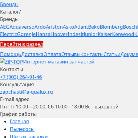
Бренды
Каталог
/
Бренды
AEG
Aquaverso
Ardo
Ariston
Asko
Atlant
Beko
Blomberg
Bosch
Electric
Gorenje
Hansa
Hoover
Indesit
Junior
Kaiser
Kenwood
K
Перейти в раздел
Помощь
Доставка
Оплата
Отзывы
Контакты
Статьи
Докуме
Интернет-магазин запчастей
Контакты
+7 (903) 264-91-46
Консультация
zapchasti@a-qualux.ru
E-mail адрес
Пн-Пт 10:00—20:00, Сб 10:00 - 18.00 Вс - выходной
График работы
Главная
Пылесосы
Щётки, насадки