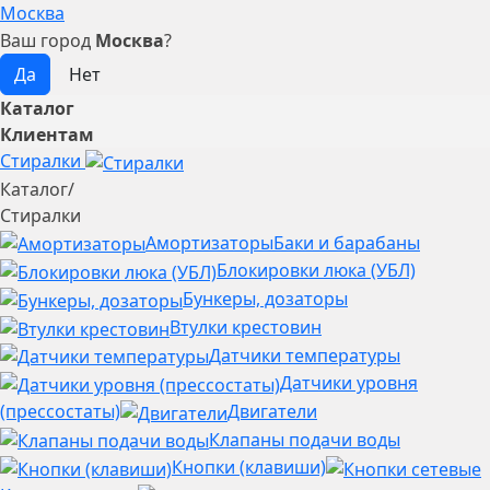
Москва
Ваш город
Москва
?
Каталог
Клиентам
Стиралки
Каталог
/
Стиралки
Амортизаторы
Баки и барабаны
Блокировки люка (УБЛ)
Бункеры, дозаторы
Втулки крестовин
Датчики температуры
Датчики уровня
(прессостаты)
Двигатели
Клапаны подачи воды
Кнопки (клавиши)