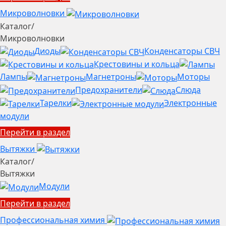
Микроволновки
Каталог
/
Микроволновки
Диоды
Конденсаторы СВЧ
Крестовины и кольца
Лампы
Магнетроны
Моторы
Предохранители
Слюда
Тарелки
Электронные
модули
Перейти в раздел
Вытяжки
Каталог
/
Вытяжки
Модули
Перейти в раздел
Профессиональная химия