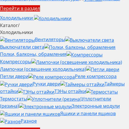
Перейти в раздел
Холодильники
Каталог
/
Холодильники
Вентиляторы
Выключатели света
Полки, балконы, обрамления
Компрессоры
Лампочки (освещение холодильника)
Петли двери
Реле компрессора
Ручки двери
Таймеры
оттайки
ТЭНы оттайки
Термостаты
Уплотнители
(резина)
Электронные модули
Ящики и панели ящиков
Разное