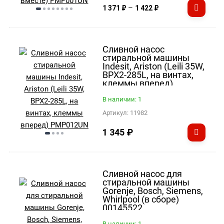
–
1 371
₽
1 422
₽
Сливной насос
стиральной машины
Indesit, Ariston (Leili 35W,
BPX2-285L, на винтах,
клеммы вперед)
PMP012UN
В наличии: 1
Артикул:
11982
1 345
₽
Сливной насос для
стиральной машины
Gorenje, Bosch, Siemens,
Whirlpool (в сборе)
00145522
В наличии: 1