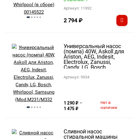
Артикул:
11992
2 794
₽
Универсальный насос
(помпа) 40W, Askoll для
Ariston, AEG, Indesit,
Electrolux, Zanussi,
Candy, LG, Bosch,
Whirlpool, Samsung
(Mod.M231/M332
Артикул:
9934
клеммы назад
раздельно, на винтах)
PMP000UN
–
Нет в
1 290
₽
наличии
1 475
₽
Сливной насос
стиральной машины