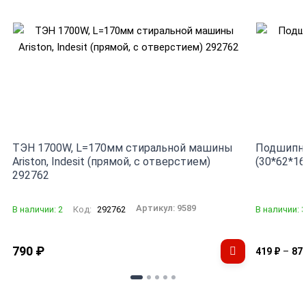
ТЭН 1700W, L=170мм стиральной машины
Подшипни
Ariston, Indesit (прямой, с отверстием)
(30*62*16
292762
Артикул:
9589
В наличии: 2
Код:
292762
В наличии: 
790
₽
–
419
₽
87