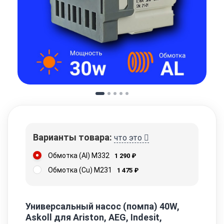
Варианты товара:
что это
Обмотка (Al) M332
1 290
₽
Обмотка (Cu) M231
1 475
₽
Универсальный насос (помпа) 40W,
Askoll для Ariston, AEG, Indesit,