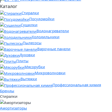
Каталог
Стиралки
Посудомойки
Сушилки
Водонагреватели
Холодильники
Пылесосы
Варочные панели
Духовки
Плиты
Мясорубки
Микроволновки
Вытяжки
Профессиональная химия
Бренды
Стиралки
Амортизаторы