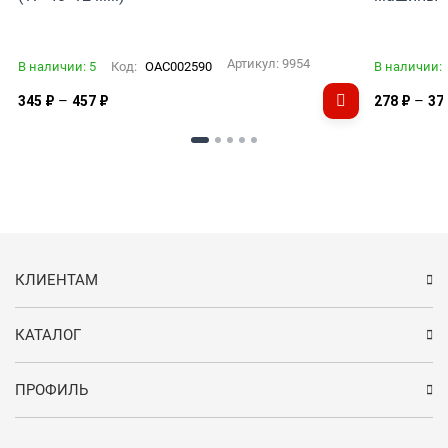
Артикул:
9954
В наличии: 5
Код:
OAC002590
В наличии: 
–
–
345
₽
457
₽
278
₽
37
КЛИЕНТАМ
КАТАЛОГ
ПРОФИЛЬ