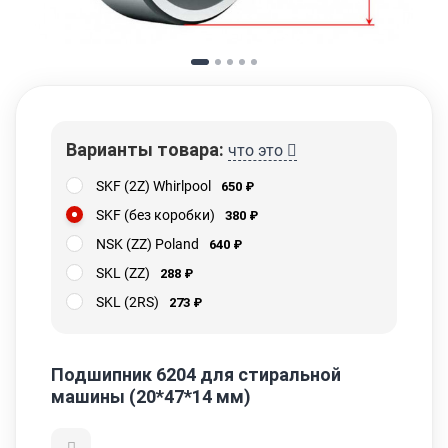
Варианты товара:
что это
SKF (2Z) Whirlpool
650
₽
SKF (без коробки)
380
₽
NSK (ZZ) Poland
640
₽
SKL (ZZ)
288
₽
SKL (2RS)
273
₽
Подшипник 6204 для стиральной
машины (20*47*14 мм)