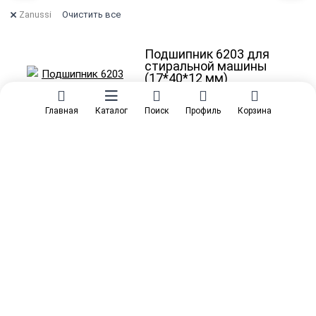
Zanussi
Очистить все
Подшипник 6203 для
стиральной машины
(17*40*12 мм)
В наличии: 5
Главная
Каталог
Поиск
Профиль
Корзина
Артикул:
9954
–
345
₽
457
₽
Подшипник 608 для
стиральной машины
(8*22*7мм)
В наличии: 2
Артикул:
9942
–
147
₽
534
₽